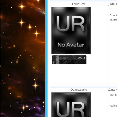
LewisGaw
Дата: 
Hi to 
<a hr
OLaneatoms
Дата: 
The t
<a hr