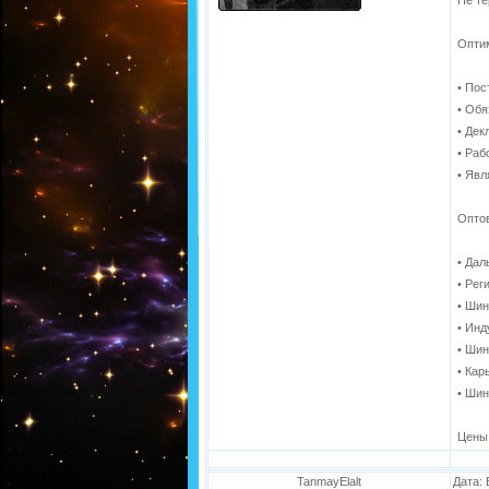
Не те
Опти
• Пос
• Обя
• Дек
• Раб
• Яв
Оптов
• Да
• Ре
• Шин
• Ин
• Шин
• Ка
• Шин
Цены 
TanmayElalt
Дата: 