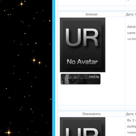
Iimiswet
Дата: 
Admiri
same 
<a hr
Shaneatoms
Дата: 
Во 2 
выбор
тольк