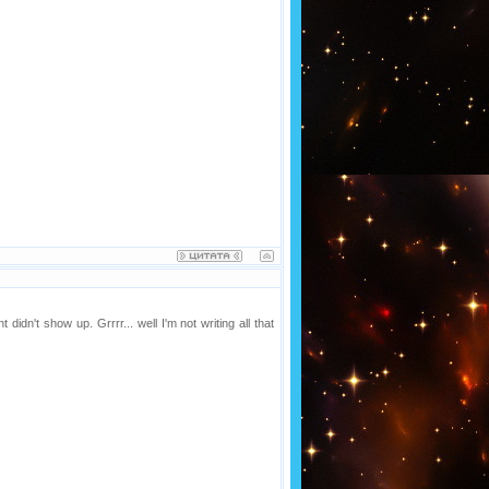
dn't show up. Grrrr... well I'm not writing all that