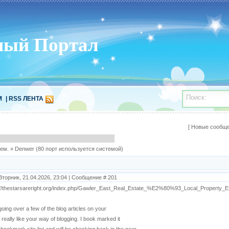
ный Портал
Поиск:
М
|
RSS ЛЕНТА
[
Новые сообщ
ем.
»
Denwer
(80 порт используется системой)
Вторник, 21.04.2026, 23:04 | Сообщение #
201
://thestarsareright.org/index.php/Gawler_East_Real_Estate_%E2%80%93_Local_Property_
going over a few of the blog articles on your
I really like your way of blogging. I book marked it