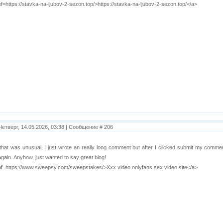
ef=https://stavka-na-ljubov-2-sezon.top/>https://stavka-na-ljubov-2-sezon.top/</a>
Четверг, 14.05.2026, 03:38 | Сообщение #
206
hat was unusual. I just wrote an really long comment but after I clicked submit my comment di
again. Anyhow, just wanted to say great blog!
ef=https://www.sweepsy.com/sweepstakes/>Xxx video onlyfans sex video site</a>