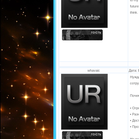
to my 
futur
think.
whavaic
Дата: 
Нужда
сотру
Поче
• Огр
• Раз
• Дос
• Про