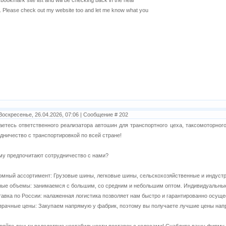
bookmark site list and will be checking back in the near
e. Please check out my website too and let me know what you
Воскресенье, 26.04.2026, 07:06 | Сообщение #
202
етесь ответственного реализатора автошин для транспортного цеха, таксомоторног
дничество с транспортировкой по всей стране!
му предпочитают сотрудничество с нами?
омный ассортимент: Грузовые шины, легковые шины, сельскохозяйственные и индуст
ные объемы: занимаемся c большим, со средним и небольшим оптом. Индивидуальные
тавка по России: налаженная логистика позволяет нам быстро и гарантированно осуще
зрачные цены: Закупаем напрямую у фабрик, поэтому вы получаете лучшие цены нап