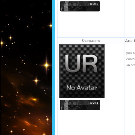
Shaneatoms
Дата: 
you a
conte
<a hr