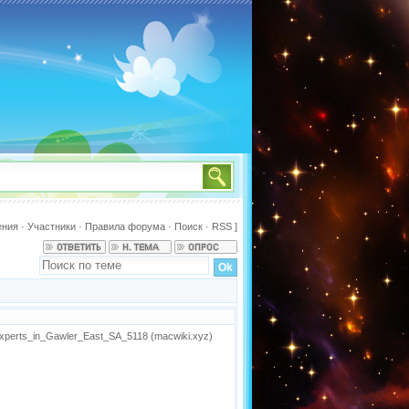
ения
·
Участники
·
Правила форума
·
Поиск
·
RSS
]
Experts_in_Gawler_East_SA_5118 (macwiki.xyz)