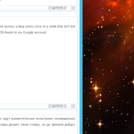
me across a blog every once in a while that isn't the
RSS feeds to my Google account.
Их ждут романтические испытания, неожиданные
 пара делает свою ставку, но до финала дойдут