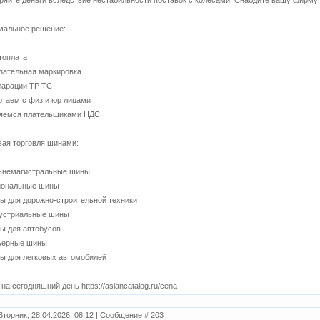
ряйте деньги вследствие нестабильности поставок с колесами! Снабдите вашу фирм
мальное решение:
топлата
зательная маркировка
ларации ТР ТС
отаем с физ и юр лицами
ляемся плательщиками НДС
ая торговля шинами:
льнемагистральные шины
гиональные шины
ы для дорожно-строительной техники
дустриальные шины
ы для автобусов
рьерные шины
ы для легковых автомобилей
на сегодняшний день https://asiancatalog.ru/cena
Вторник, 28.04.2026, 08:12 | Сообщение #
203