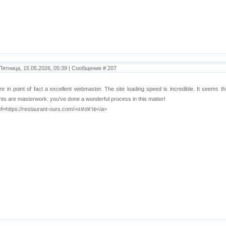
Пятница, 15.05.2026, 05:39 | Сообщение #
207
re in point of fact a excellent webmaster. The site loading speed is incredible. It seems t
nts are masterwork. you've done a wonderful process in this matter!
ef=https://restaurant-ours.com/>แทงหวย</a>