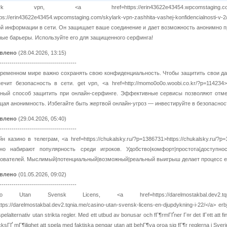
ark vpn, <a href=https://erin43622e43454.wpcomstaging.com/skylark-vp
tps://erin43622e43454.wpcomstaging.com/skylark-vpn-zashhita-vashej-konfidencialnos
й информации в сети. Он защищает ваше соединение и дает возможность анонимно про
ые барьеры. Используйте его для защищенного серфинга!
влено
(28.04.2026, 13:15)
--------------------------------------
ременном мире важно сохранять свою конфиденциальность. Чтобы защитить свои да
ечит безопасность в сети. get vpn, <a href=http://momo0o0o.woobi.co.kr/?p=114234>h
чный способ защитить при онлайн-серфинге. Эффективные сервисы позволяют отме
ая анонимность. Избегайте быть жертвой онлайн-угроз — инвестируйте в безопаснос
влено
(29.04.2026, 05:40)
--------------------------------------
н казино в телеграм, <a href=https://chukalsky.ru/?p=1386731>https://chukalsky.ru/
вно набирают популярность среди игроков. Удобство|комфорт|простота|доступ
зователей. Мыслимый|потенциальный|возможный|реальный выигрыш делает процесс 
влено
(01.05.2026, 09:02)
--------------------------------------
no Utan Svensk Licens, <a href=https://darelmostakbal.dev2.tqnia.me/cas
ttps://darelmostakbal.dev2.tqnia.me/casino-utan-svensk-licens-en-djupdykning-i-22/</a> er
 spelalternativ utan strikta regler. Med ett utbud av bonusar och fГ¶rmГҐner Г¤r det lГ¤tt at
ksГҐ mГ¶jlighet att spela med faktiska pengar utan att behГ¶va oroa sig fГ¶r reglerna i Sveri