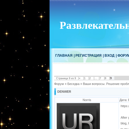
Развлекатель
ГЛАВНАЯ
|
РЕГИСТРАЦИЯ
|
ВХОД
|
ФОРУ
9
Страница
9
из
9
«
1
2
…
7
8
Форум
»
Беседка
»
Ваши вопросы. Решение пробл
DENWER
Norris
Дата: 
https
After 
blog, 