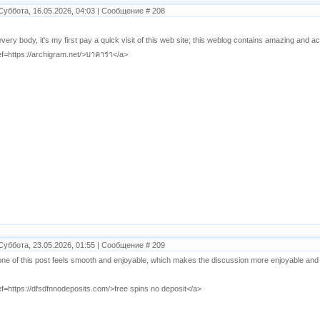
Суббота, 16.05.2026, 04:03 | Сообщение #
208
every body, it's my first pay a quick visit of this web site; this weblog contains amazing and 
ef=https://archigram.net/>บาคาร่า</a>
Суббота, 23.05.2026, 01:55 | Сообщение #
209
one of this post feels smooth and enjoyable, which makes the discussion more enjoyable and
ef=https://dfsdfnnodeposits.com/>free spins no deposit</a>