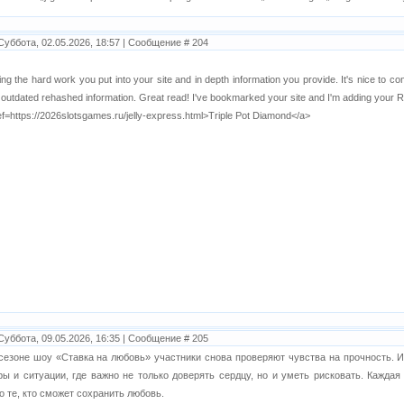
Суббота, 02.05.2026, 18:57 | Сообщение #
204
ng the hard work you put into your site and in depth information you provide. It's nice to co
outdated rehashed information. Great read! I've bookmarked your site and I'm adding your 
ef=https://2026slotsgames.ru/jelly-express.html>Triple Pot Diamond</a>
Суббота, 09.05.2026, 16:35 | Сообщение #
205
сезоне шоу «Ставка на любовь» участники снова проверяют чувства на прочность. 
ы и ситуации, где важно не только доверять сердцу, но и уметь рисковать. Каждая
о те, кто сможет сохранить любовь.