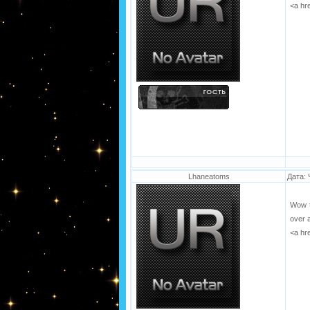
<a hr
Lhaneatoms
Дата: 
Wow t
over 
<a hr