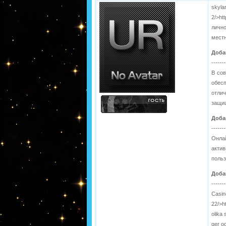
skyl
2/>ht
лично
местн
Доба
-------
В сов
обесп
отли
защищ
Доба
-------
Онлай
акти
поль
Доба
-------
Casi
22/>h
olika
ger oc