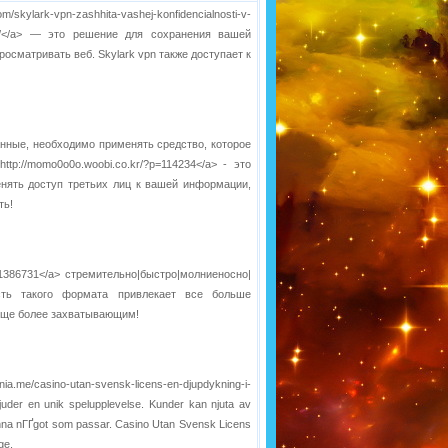
n-zashhita-vashej-konfidencialnosti-v-
ti-v-2/</a> — это решение для сохранения вашей
сматривать веб. Skylark vpn также доступает к
нные, необходимо применять средство, которое
ttp://momo0o0o.woobi.co.kr/?p=114234</a> - это
нять доступ третьих лиц к вашей информации,
ть!
?p=1386731</a> стремительно|быстро|молниеносно|
ность такого формата привлекает все больше
еще более захватывающим!
ino-utan-svensk-licens-en-djupdykning-i-
bjuder en unik spelupplevelse. Kunder kan njuta av
t finna nГҐgot som passar. Casino Utan Svensk Licens
ge.